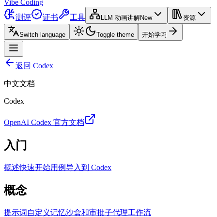
Vibe Coding
测评
证书
工具
LLM 动画讲解
New
资源
Switch language
Toggle theme
开始学习
返回 Codex
中文文档
Codex
OpenAI Codex 官方文档
入门
概述
快速开始
用例
导入到 Codex
概念
提示词
自定义
记忆
沙盒和审批
子代理
工作流