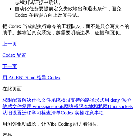
志和测试证据中确认。
自动化任务要提前定义失败输出和退出条件，避免
Codex 在错误方向上反复尝试。
把 Codex 当成能执行命令的工程队友，而不是只会写文本的
助手。越靠近真实系统，越需要明确边界、证据和回滚。
上一页
Codex 配置
下一页
用 AGENTS.md 指导 Codex
在此页面
权限配置解决什么
文件系统权限
支持的路径形式
用 deny 保护
敏感文件
复用 workspace roots
网络权限
本地和私网
Unix sockets
从旧设置迁移
学习检查清单
Codex 实操注意事项
用测评驱动成长，让 Vibe Coding 能力看得见
产品