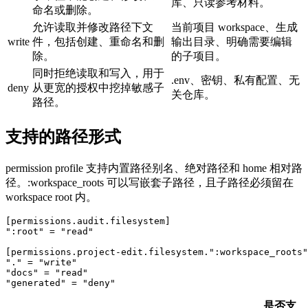
库、只读参考材料。
命名或删除。
允许读取并修改路径下文
当前项目 workspace、生成
write
件，包括创建、重命名和删
输出目录、明确需要编辑
除。
的子项目。
同时拒绝读取和写入，用于
.env、密钥、私有配置、无
deny
从更宽的授权中挖掉敏感子
关仓库。
路径。
支持的路径形式
permission profile 支持内置路径别名、绝对路径和 home 相对路
径。:workspace_roots 可以写嵌套子路径，且子路径必须留在
workspace root 内。
[permissions.audit.filesystem]

":root" = "read"

[permissions.project-edit.filesystem.":workspace_roots"
"." = "write"

"docs" = "read"

"generated" = "deny"
是否支