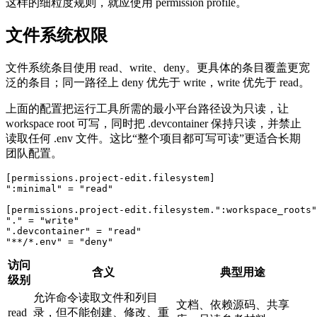
这样的细粒度规则，就应使用 permission profile。
文件系统权限
文件系统条目使用 read、write、deny。更具体的条目覆盖更宽
泛的条目；同一路径上 deny 优先于 write，write 优先于 read。
上面的配置把运行工具所需的最小平台路径设为只读，让
workspace root 可写，同时把 .devcontainer 保持只读，并禁止
读取任何 .env 文件。这比“整个项目都可写可读”更适合长期
团队配置。
[permissions.project-edit.filesystem]

":minimal" = "read"

[permissions.project-edit.filesystem.":workspace_roots"
"." = "write"

".devcontainer" = "read"

"**/*.env" = "deny"
访问
含义
典型用途
级别
允许命令读取文件和列目
文档、依赖源码、共享
read
录，但不能创建、修改、重