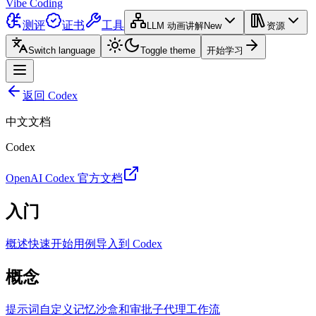
Vibe Coding
测评
证书
工具
LLM 动画讲解
New
资源
Switch language
Toggle theme
开始学习
返回 Codex
中文文档
Codex
OpenAI Codex 官方文档
入门
概述
快速开始
用例
导入到 Codex
概念
提示词
自定义
记忆
沙盒和审批
子代理
工作流