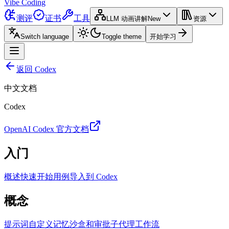
Vibe Coding
测评
证书
工具
LLM 动画讲解
New
资源
Switch language
Toggle theme
开始学习
返回 Codex
中文文档
Codex
OpenAI Codex 官方文档
入门
概述
快速开始
用例
导入到 Codex
概念
提示词
自定义
记忆
沙盒和审批
子代理
工作流