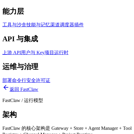
能力层
工具与沙盒
技能与记忆
渠道
调度器
插件
API 与集成
上游 API
用户与 Key
项目运行时
运维与治理
部署
命令行
安全
许可证
返回 FastClaw
FastClaw
/
运行模型
架构
FastClaw 的核心架构是 Gateway + Store + Agent Manager + Tool