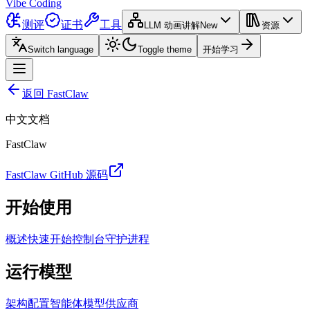
Vibe Coding
测评
证书
工具
LLM 动画讲解
New
资源
Switch language
Toggle theme
开始学习
返回 FastClaw
中文文档
FastClaw
FastClaw GitHub 源码
开始使用
概述
快速开始
控制台
守护进程
运行模型
架构
配置
智能体
模型供应商