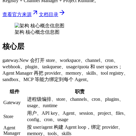
Registry + Channel Manager + Project Runtime。
查看官方来源
文档目录
架构 核心概念信息图
核心层
gateway.New 会打开 store、workspace、channel、cron、
webhook、plugin、taskqueue、usage/quota 和 user spaces；
Agent Manager 再把 provider、memory、skills、tool registry、
sandbox、MCP 等能力绑定到每个 Agent。
组件
职责
进程级编排、store、channels、cron、plugins、
Gateway
usage、runtime
用户、API key、Agent、session、project、files、
Store
config、cron、usage
按 user/agent 构建 Agent loop，绑定 provider、
Agent
Manager
memory、tools、skills