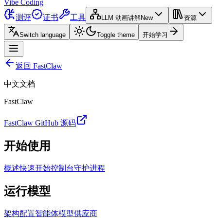
Vibe Coding
测评
证书
工具
LLM 动画讲解
New
资源
Switch language
Toggle theme
开始学习
返回 FastClaw
中文文档
FastClaw
FastClaw GitHub 源码
开始使用
概述
快速开始
控制台
守护进程
运行模型
架构
配置
智能体
模型供应商