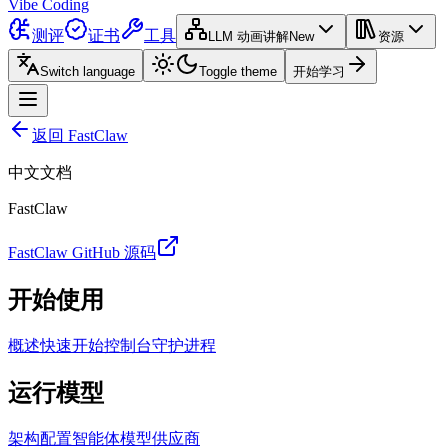
Vibe Coding
测评
证书
工具
LLM 动画讲解
New
资源
Switch language
Toggle theme
开始学习
返回 FastClaw
中文文档
FastClaw
FastClaw GitHub 源码
开始使用
概述
快速开始
控制台
守护进程
运行模型
架构
配置
智能体
模型供应商