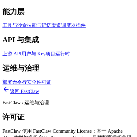
能力层
工具与沙盒
技能与记忆
渠道
调度器
插件
API 与集成
上游 API
用户与 Key
项目运行时
运维与治理
部署
命令行
安全
许可证
返回 FastClaw
FastClaw
/
运维与治理
许可证
FastClaw 使用 FastClaw Community License：基于 Apache