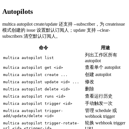
Autopilots
multica autopilot create/update 还支持 --subscriber，为 createissue
模式创建的 issue 设置默认订阅人；update 支持 --clear-
subscribers 清空默认订阅人。
命令
用途
列出工作区所有
multica autopilot list
autopilot
查看单个 autopilot
multica autopilot get <id>
创建 autopilot
multica autopilot create ...
修改
multica autopilot update <id> ...
删除
multica autopilot delete <id>
查看运行历史
multica autopilot runs <id>
手动触发一次
multica autopilot trigger <id>
管理 schedule 或
multica autopilot trigger-
add/update/delete <id>
webhook trigger
轮换 webhook trigger
multica autopilot trigger-rotate-
url <id> <trigger-id>
URL