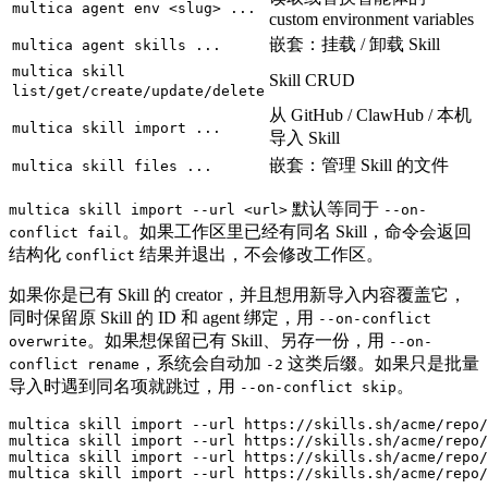
multica agent env <slug> ...
custom environment variables
嵌套：挂载 / 卸载 Skill
multica agent skills ...
multica skill
Skill CRUD
list/get/create/update/delete
从 GitHub / ClawHub / 本机
multica skill import ...
导入 Skill
嵌套：管理 Skill 的文件
multica skill files ...
默认等同于
multica skill import --url <url>
--on-
。如果工作区里已经有同名 Skill，命令会返回
conflict fail
结构化
结果并退出，不会修改工作区。
conflict
如果你是已有 Skill 的 creator，并且想用新导入内容覆盖它，
同时保留原 Skill 的 ID 和 agent 绑定，用
--on-conflict
。如果想保留已有 Skill、另存一份，用
overwrite
--on-
，系统会自动加
这类后缀。如果只是批量
conflict rename
-2
导入时遇到同名项就跳过，用
。
--on-conflict skip
multica skill import --url https://skills.sh/acme/repo/
multica skill import --url https://skills.sh/acme/repo/
multica skill import --url https://skills.sh/acme/repo/