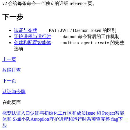
v2 会给每条命令一个独立的详细 reference 页。
下一步
认证与令牌
—— PAT / JWT / Daemon Token 的区别
守护进程与运行时
——
命令背后的工作机制
daemon
创建和配置智能体
——
的完整
multica agent create
选项
上一页
故障排查
下一页
认证与令牌
在此页面
概览
认证入口
认证与初始化
工作区和成员
Issue 和 Project
智能
体和 Skill
小队
Autopilots
守护进程和运行时
杂项
查完整 flag
下一
步