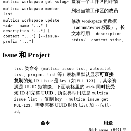
查看一个工作区的详情
multica workspace get <slug>
multica workspace member
列出当前工作区的成员
list
multica workspace update
修改 workspace 元数据
<id> --name "..." [--
（admin/owner 权限）。长
description "..."] [--
文本可用
--description-
context "..."] [--issue-
/
。
stdin
--context-stdin
prefix "..."]
Issue 和 Project
类命令（
、
list
multica issue list
autopilot
、
等）表格里默认显示
可直接
list
project list
复制
的短 ID：issue 是 key（如
），其余资
MUL-123
源是 UUID 短前缀。下面表格里的
同时接受
<id>
短 ID 和完整 UUID，所以典型用法是
multica
→ 复制 key →
issue list
multica issue get
。需要完整 UUID 时给
加
MUL-123
list
--full-
。
id
命令
用途
列出 issue（默认显