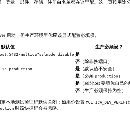
——数据库、登录、邮件、存储、注册白名单都在这里配。这一页按
ver 启动，但生产环境里你应该显式配置必填项。
默认值
生产必须设？
是
ost:5432/multica?sslmode=disable
否（除非换端口）
是
（默认值不安全）
-in-production
是
（必须
）
production
是
（self-host 要填你自
否（生产必须保持为空）
固定本地测试验证码默认关闭；如果你设置
MULTICA_DEV_VERIFIC
时该快捷码会被忽略。
uction