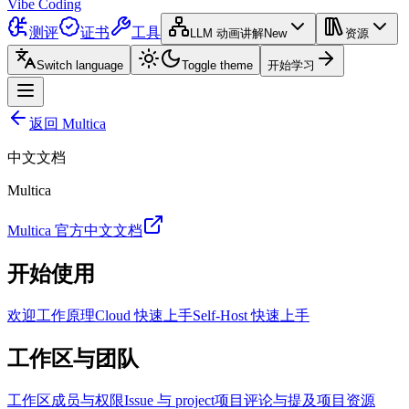
Vibe Coding
测评
证书
工具
LLM 动画讲解
New
资源
Switch language
Toggle theme
开始学习
返回 Multica
中文文档
Multica
Multica 官方中文文档
开始使用
欢迎
工作原理
Cloud 快速上手
Self-Host 快速上手
工作区与团队
工作区
成员与权限
Issue 与 project
项目
评论与提及
项目资源