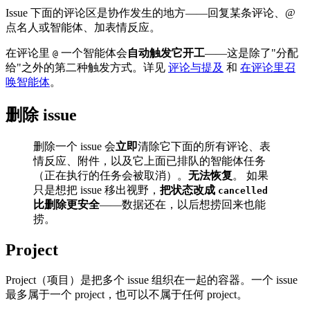
Issue 下面的评论区是协作发生的地方——回复某条评论、@
点名人或智能体、加表情反应。
在评论里
一个智能体会
自动触发它开工
——这是除了"分配
@
给"之外的第二种触发方式。详见
评论与提及
和
在评论里召
唤智能体
。
删除 issue
删除一个 issue 会
立即
清除它下面的所有评论、表
情反应、附件，以及它上面已排队的智能体任务
（正在执行的任务会被取消）。
无法恢复
。 如果
只是想把 issue 移出视野，
把状态改成
cancelled
比删除更安全
——数据还在，以后想捞回来也能
捞。
Project
Project（项目）是把多个 issue 组织在一起的容器。一个 issue
最多属于一个 project，也可以不属于任何 project。